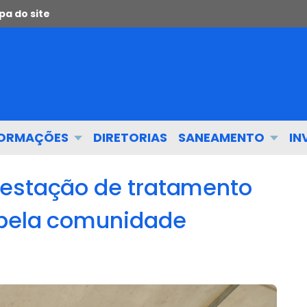
a do site
FORMAÇÕES
DIRETORIAS
SANEAMENTO
IN
 estação de tratamento
 pela comunidade