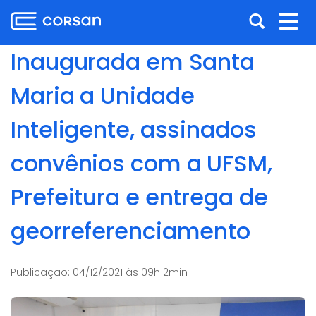
Ir
Pular
Abrir
Alt
para
para
o
o
a
nav
Inaugurada em Santa
conteúdo
conteúdo
busca
Ir
Maria a Unidade
para
o
Inteligente, assinados
menu
Ir
convênios com a UFSM,
para
a
Prefeitura e entrega de
busca
georreferenciamento
Publicação:
04/12/2021 às 09h12min