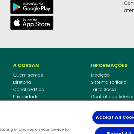
Con
ate
A CORSAN
INFORMAÇÕES
Quem somos
Medição
Diretoria
Sistema Tarifário
Canal de Ética
Tarifa Social
Privacidade
Contrato de Adesã
Compliance
Área do Empreende
Ouvidoria
Agências Regulado
Accept All Coo
Cobrança pela Disp
COMUNICAÇÃO
Padrão de Ligação
 storing of cookies on your device to
Guia Cadastro Técn
Reject All