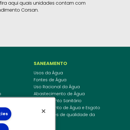
fira aqui quais unidades contam com
ndimento Corsan.
SANEAMENTO
Usos da Água
Fontes de Água
Uso Racional da Água
o
Abastecimento de Água
dor
Esgotamento Sanitário
ras
Regulamento de Água e Esgoto
kies
onibilidade
Indicadores de qualidade da
 de Água
água
ico