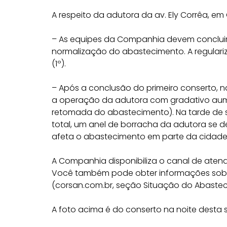
A respeito da adutora da av. Ely Corrêa, em
– As equipes da Companhia devem concluir
normalização do abastecimento. A regulari
(1º).
– Após a conclusão do primeiro conserto, n
a operação da adutora com gradativo aum
retomada do abastecimento). Na tarde de 
total, um anel de borracha da adutora se 
afeta o abastecimento em parte da cidade
A Companhia disponibiliza o canal de aten
Você também pode obter informações sobr
(corsan.com.br, seção Situação do Abaste
A foto acima é do conserto na noite desta s