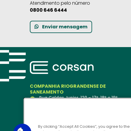
Atendimento pelo número
0800 646 6444
Enviar mensagem
COMPANHIA RIOGRANDENSE DE
SANEAMENTO
Rua Caldas Junior, 120 – 17º, 18º e 19º
andares
Porto Alegre – RS
90018-900
Ver no Mapa
By clicking “Accept All Cookies”, you agree to the