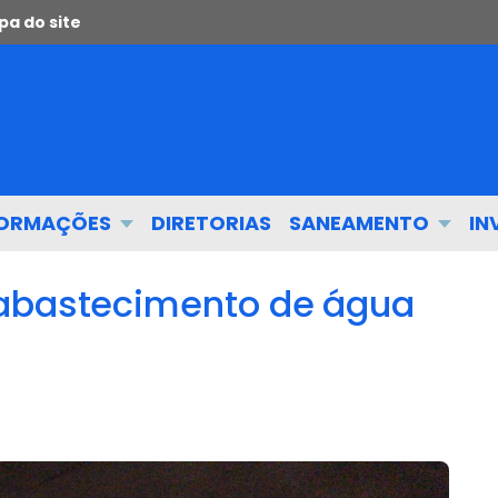
a do site
FORMAÇÕES
DIRETORIAS
SANEAMENTO
IN
 abastecimento de água