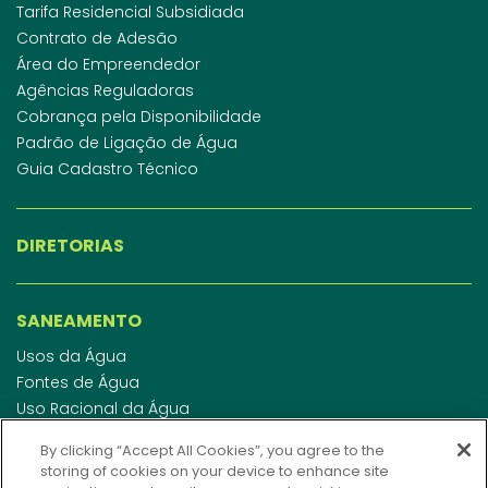
Tarifa Residencial Subsidiada
Contrato de Adesão
Área do Empreendedor
Agências Reguladoras
Cobrança pela Disponibilidade
Padrão de Ligação de Água
Guia Cadastro Técnico
DIRETORIAS
SANEAMENTO
Usos da Água
Fontes de Água
Uso Racional da Água
Abastecimento de Água
By clicking “Accept All Cookies”, you agree to the
Esgotamento Sanitário
storing of cookies on your device to enhance site
Regulamento de Água e Esgoto