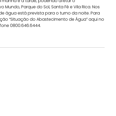
ela manhã e à tarde, podendo afetar o
vo Mundo, Parque do Sol, Santa Fé e Vila Rica. N
os
 água está prevista para o turno da noite. Para
eção “Situação do Abastecimento de Água” aqui no
lefone 0800.646.6444.