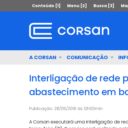
Ir
Pular
Conteúdo [1]
Menu [2]
Busca [3]
Map
para
para
o
o
conteúdo
conteúdo
Ir
para
o
menu
Início
A CORSAN
COMUNICAÇÃO
IN
Ir
do
para
menu
a
Interligação de rede 
busca
abastecimento em bai
Publicação:
28/05/2016 às 12h00min
A Corsan executará uma interligação de rede