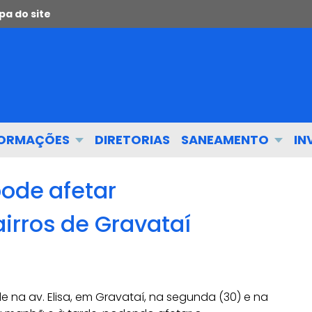
a do site
FORMAÇÕES
DIRETORIAS
SANEAMENTO
IN
pode afetar
rros de Gravataí
 na av. Elisa, em Gravataí, na segunda (30) e na