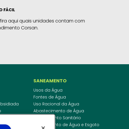
O FÁCIL
fira aqui quais unidades contam com
ndimento Corsan.
SANEAMENTO
Usos da Água
Fontes de Água
Subsidiada
Uso Racional da Água
o
Abastecimento de Água
dor
Esgotamento Sanitário
ras
Regulamento de Água e Esgoto