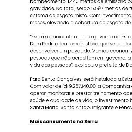
bombeamento, 1.440 metros de emissário por
gravidade. No total, serão 5.597 metros de
sistema de esgoto misto. Com investimento d
meses, elevando a cobertura de esgoto de 
“Essa é a maior obra que o governo do Est
Dom Pedrito tem uma história que se confun
desenvolver um povoado. Vamos economiz
pessoas que não acreditam em governo, a 
vida das pessoas”, explicou o prefeito de D
Para Bento Gonçalves, será instalada a Est
Com valor de R$ 9.267.140,00, a Companhia c
operar, monitorar e prestar treinamento op
saúde e qualidade de vida, o investimento b
Santa Marta, Santo Antão, Imigrante e Fena
Mais saneamento na Serra