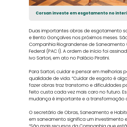
Corsan investe em esgotamento no inter
Duas importantes obras de esgotamento san
e Bento Gonçalves nos próximos meses. São 
Companhia Riograndense de Saneamento (
Federal (PAC 1). A ordem de início foi assin
Ivo Sartori, em ato no Palácio Piratini.
Para Sartori, cuidar e pensar em melhorias 
qualidade de vida. “Cuidar de esgoto é alg
fazer obras traz transtorno e dificuldades
feito custa cada vez mais caro no futuro.
mudança é importante e a transformação d
O secretário de Obras, Saneamento e Habita
em saneamento significa um investimento 
“São mais recursos da Companhia que estã