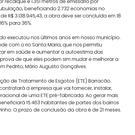
 recalque e 1.351 metros de emissário por
 tubulação, beneficiando 2.732 economias no
e R$ 3.138.945,43, a obra deve ser concluída em 18
16% para 36%.
ado executou nos últimos anos em nosso município.
de com o rio Santa Maria, que nos permitiu
ar em saúde e aumentar a autoestima das
prova de que eles podem sim mudar e melhorar a
om Pedrito, Mário Augusto Gonçalves.
ação de Tratamento de Esgotos (ETE) Barracão.
ontratará a empresa que vai fornecer, instalar,
eracional de uma ETE pré-fabricada. Ao gerar mais
eneficiará 15.463 habitantes de partes dos bairros
vinho. O prazo de conclusão da obra é de 21 meses.