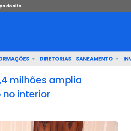
a do site
FORMAÇÕES
DIRETORIAS
SANEAMENTO
IN
2,4 milhões amplia
no interior