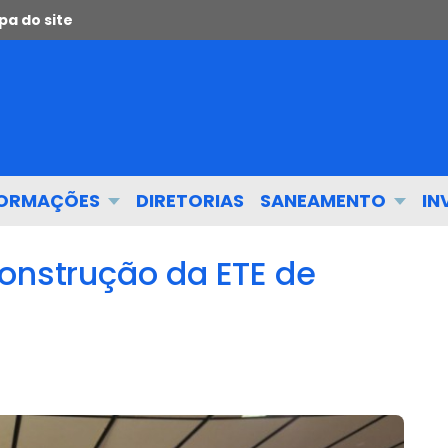
a do site
FORMAÇÕES
DIRETORIAS
SANEAMENTO
IN
construção da ETE de