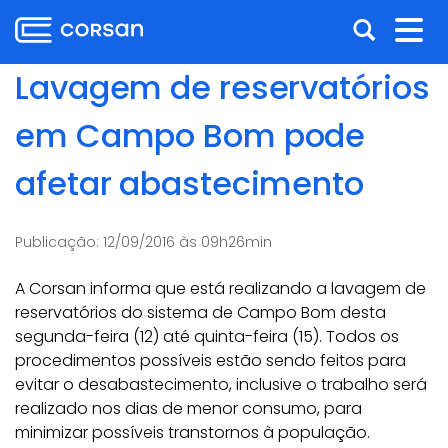
Ir
Pular
Abrir
Alt
para
para
o
o
a
nav
Lavagem de reservatórios
conteúdo
conteúdo
busca
Ir
em Campo Bom pode
para
o
afetar abastecimento
menu
Ir
para
Publicação:
12/09/2016 às 09h26min
a
busca
A Corsan informa que está realizando a lavagem de
reservatórios do sistema de Campo Bom desta
segunda-feira (12) até quinta-feira (15). Todos os
procedimentos possíveis estão sendo feitos para
evitar o desabastecimento, inclusive o trabalho será
realizado nos dias de menor consumo, para
minimizar possíveis transtornos à população.