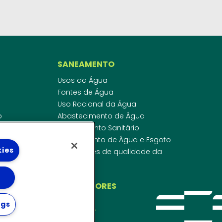
SANEAMENTO
Usos da Água
Fontes de Água
Uso Racional da Água
o
Abastecimento de Água
dor
Esgotamento Sanitário
ras
Regulamento de Água e Esgoto
kies
onibilidade
Indicadores de qualidade da
 de Água
água
ico
INVESTIDORES
ngs
WEBMAIL