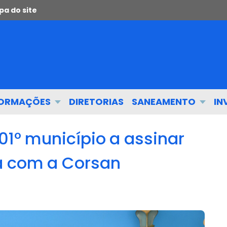
a do site
FORMAÇÕES
DIRETORIAS
SANEAMENTO
IN
301º município a assinar
a com a Corsan