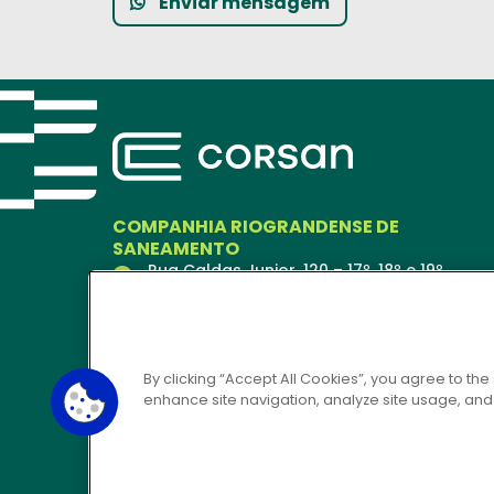
Enviar mensagem
COMPANHIA RIOGRANDENSE DE
SANEAMENTO
Rua Caldas Junior, 120 – 17º, 18º e 19º
andares
Porto Alegre – RS
90018-900
Ver no Mapa
By clicking “Accept All Cookies”, you agree to the
enhance site navigation, analyze site usage, and a
CORSAN 24H
0800 646 6444