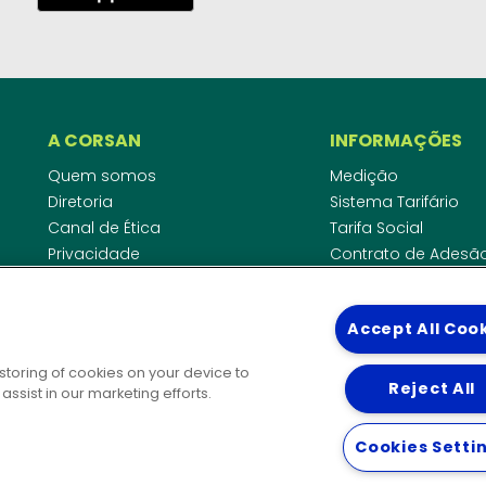
A CORSAN
INFORMAÇÕES
Quem somos
Medição
Diretoria
Sistema Tarifário
Canal de Ética
Tarifa Social
Privacidade
Contrato de Adesã
Compliance
Área do Empreende
Ouvidoria
Agências Regulado
Accept All Coo
Cobrança pela Disp
COMUNICAÇÃO
Padrão de Ligação
 storing of cookies on your device to
Guia Cadastro Técn
Reject All
Notícias
ssist in our marketing efforts.
Publicações
DIRETORIAS
Solicitação de patrocínio
Cookies Setti