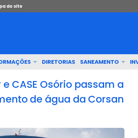
a do site
FORMAÇÕES
DIRETORIAS
SANEAMENTO
IN
 e CASE Osório passam a
mento de água da Corsan