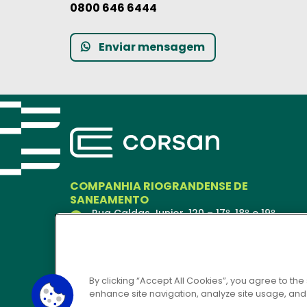
0800 646 6444
Enviar mensagem
COMPANHIA RIOGRANDENSE DE
SANEAMENTO
Rua Caldas Junior, 120 – 17º, 18º e 19º
andares
Porto Alegre – RS
90018-900
Ver no Mapa
By clicking “Accept All Cookies”, you agree to the
enhance site navigation, analyze site usage, and a
CORSAN 24H