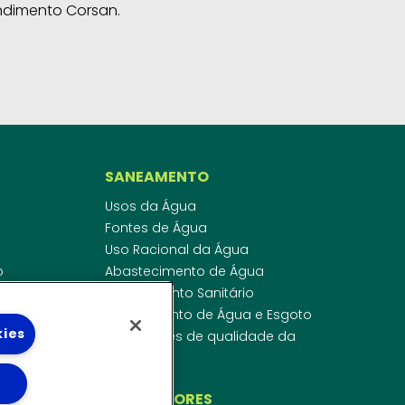
ndimento Corsan.
SANEAMENTO
Usos da Água
Fontes de Água
Uso Racional da Água
o
Abastecimento de Água
dor
Esgotamento Sanitário
ras
Regulamento de Água e Esgoto
kies
onibilidade
Indicadores de qualidade da
 de Água
água
ico
INVESTIDORES