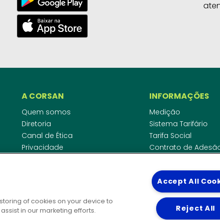
ate
A CORSAN
INFORMAÇÕES
Quem somos
Medição
Diretoria
Sistema Tarifário
Canal de Ética
Tarifa Social
Privacidade
Contrato de Adesã
Compliance
Área do Empreende
Ouvidoria
Agências Regulado
Accept All Coo
Cobrança pela Disp
COMUNICAÇÃO
Padrão de Ligação
 storing of cookies on your device to
Guia Cadastro Técn
Reject All
Notícias
ssist in our marketing efforts.