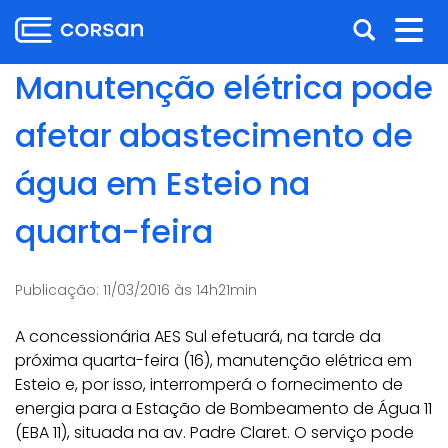
Ir
Pular
Abrir
Alt
para
para
o
o
a
nav
Manutenção elétrica pode
conteúdo
conteúdo
busca
Ir
afetar abastecimento de
para
o
água em Esteio na
menu
Ir
quarta-feira
para
a
busca
Publicação:
11/03/2016 às 14h21min
A concessionária AES Sul efetuará, na tarde da
próxima quarta-feira (16), manutenção elétrica em
Esteio e, por isso, interromperá o fornecimento de
energia para a Estação de Bombeamento de Água 11
(EBA 11), situada na av. Padre Claret. O serviço pode