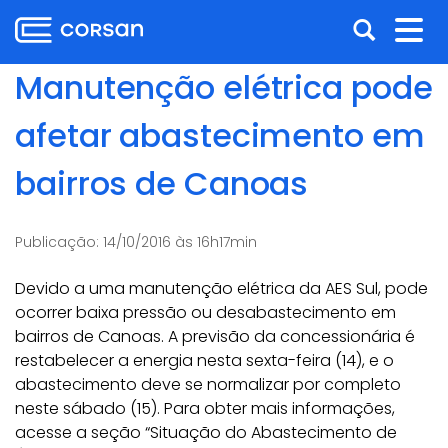
Ir
Pular
Abrir
Alt
para
para
o
o
a
nav
Manutenção elétrica pode
conteúdo
conteúdo
busca
Ir
afetar abastecimento em
para
o
bairros de Canoas
menu
Ir
para
Publicação:
14/10/2016 às 16h17min
a
busca
Devido a uma manutenção elétrica da AES Sul, pode
ocorrer baixa pressão ou desabastecimento em
bairros de Canoas. A previsão da concessionária é
restabelecer a energia nesta sexta-feira (14), e o
abastecimento deve se normalizar por completo
neste sábado (15). Para obter mais informações,
acesse a seção “Situação do Abastecimento de