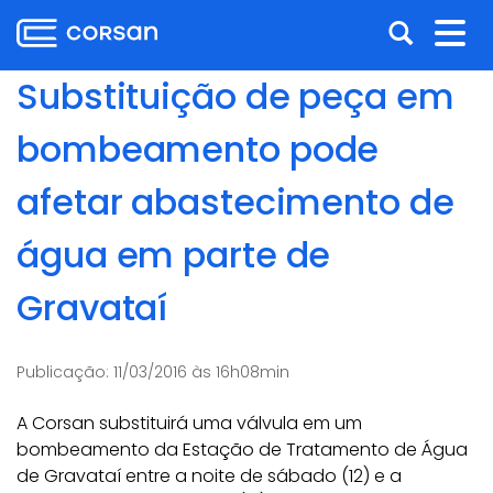
Ir
Pular
Abrir
Alt
para
para
o
o
a
nav
Substituição de peça em
conteúdo
conteúdo
busca
Ir
bombeamento pode
para
o
afetar abastecimento de
menu
Ir
água em parte de
para
a
Gravataí
busca
Publicação:
11/03/2016 às 16h08min
A Corsan substituirá uma válvula em um
bombeamento da Estação de Tratamento de Água
de Gravataí entre a noite de sábado (12) e a