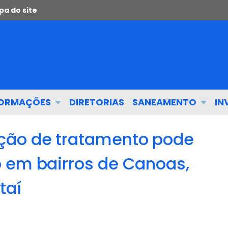
a do site
FORMAÇÕES
DIRETORIAS
SANEAMENTO
IN
ão de tratamento pode
 em bairros de Canoas,
taí