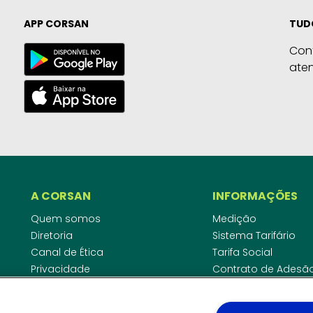
APP CORSAN
TUD
Con
ate
A CORSAN
INFORMAÇÕES
Quem somos
Medição
Diretoria
Sistema Tarifário
Canal de Ética
Tarifa Social
Privacidade
Contrato de Adesã
Compliance
Área do Empreende
Ouvidoria
Agências Regulado