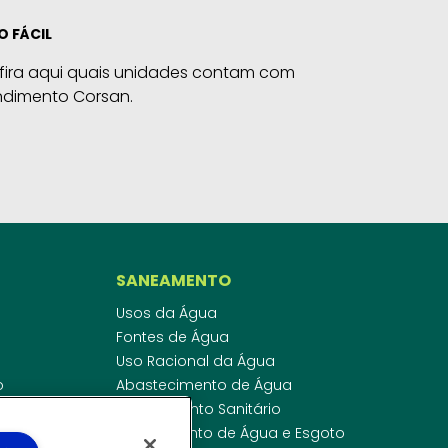
O FÁCIL
fira aqui quais unidades contam com
ndimento Corsan.
SANEAMENTO
Usos da Água
Fontes de Água
Uso Racional da Água
o
Abastecimento de Água
dor
Esgotamento Sanitário
ras
Regulamento de Água e Esgoto