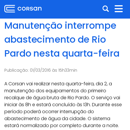
Ir
Pular
Abrir
Alt
para
para
o
o
a
nav
Manutenção interrompe
conteúdo
conteúdo
busca
Ir
abastecimento de Rio
para
o
Pardo nesta quarta-feira
menu
Ir
para
Publicação:
01/03/2016 às 15h33min
a
busca
A Corsan vai realizar nesta quarta-feira, dia 2, a
manutenção dos equipamentos do primeiro
recalque de água bruta de Rio Pardo. O serviço vai
iniciar às 8h e estará concluído às 13h. Durante esse
período poderá ocorrer interrupção do
abastecimento de água da cidade. O sistema
estará normalizado por completo durante a noite.