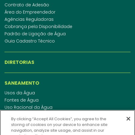
Contrato de Adesão
Área do Empreendedor
Agências Reguladoras
Cobrança pela Disponibilidade
Padrão de Ligação de Água
Guia Cadastro Técnico
DIRETORIAS
SANEAMENTO
Usos da Água
Fontes de Água
Uso Racional da Água
Abastecimento de Água
By clicking “Accept All Cookies”, you agree to the
Esgotamento Sanitário
storing of cookies on your device to enhance site
Regulamento de Água e Esgoto
navigation, analyze site usage, and assist in our