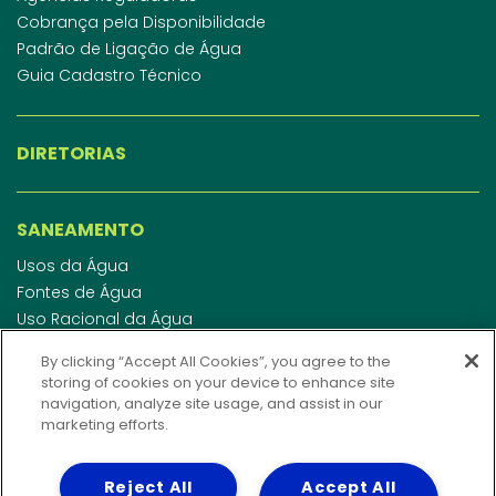
Cobrança pela Disponibilidade
Padrão de Ligação de Água
Guia Cadastro Técnico
DIRETORIAS
SANEAMENTO
Usos da Água
Fontes de Água
Uso Racional da Água
Abastecimento de Água
By clicking “Accept All Cookies”, you agree to the
Esgotamento Sanitário
storing of cookies on your device to enhance site
Regulamento de Água e Esgoto
navigation, analyze site usage, and assist in our
Indicadores de qualidade da água
marketing efforts.
Reject All
Accept All