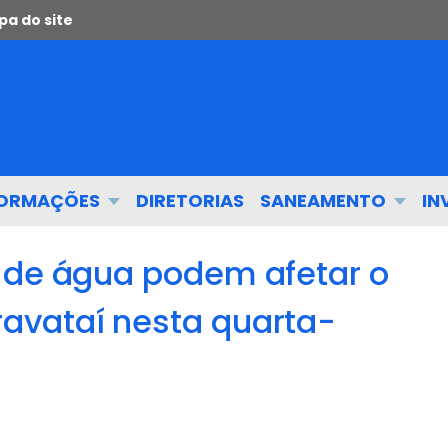
a do site
FORMAÇÕES
DIRETORIAS
SANEAMENTO
IN
 de água podem afetar o
avataí nesta quarta-