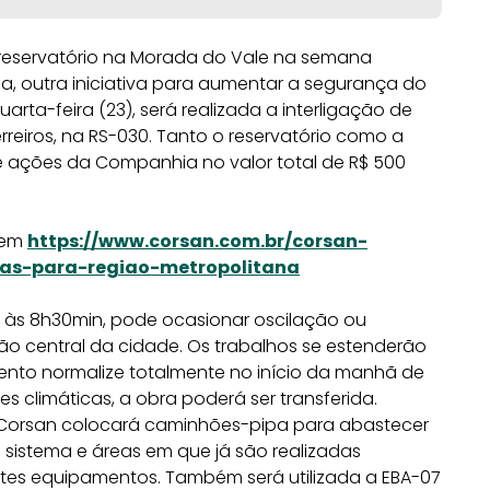
 reservatório na Morada do Vale na semana
na, outra iniciativa para aumentar a segurança do
ta-feira (23), será realizada a interligação de
reiros, na RS-030. Tanto o reservatório como a
e ações da Companhia no valor total de R$ 500
 em
https://www.corsan.com.br/corsan-
as-para-regiao-metropolitana
 às 8h30min, pode ocasionar oscilação ou
ião central da cidade. Os trabalhos se estenderão
mento normalize totalmente no início da manhã de
 climáticas, a obra poderá ser transferida.
 a Corsan colocará caminhões-pipa para abastecer
o sistema e áreas em que já são realizadas
stes equipamentos. Também será utilizada a EBA-07