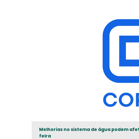
Melhorias no sistema de água podem afe
feira