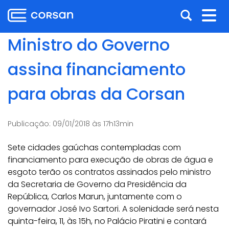
Ir
Pular
Abrir
Alt
para
para
o
o
a
nav
Ministro do Governo
conteúdo
conteúdo
busca
Ir
assina financiamento
para
o
para obras da Corsan
menu
Ir
para
Publicação:
09/01/2018 às 17h13min
a
busca
Sete cidades gaúchas contempladas com
financiamento para execução de obras de água e
esgoto terão os contratos assinados pelo ministro
da Secretaria de Governo da Presidência da
República, Carlos Marun, juntamente com o
governador José Ivo Sartori. A solenidade será nesta
quinta-feira, 11, às 15h, no Palácio Piratini e contará