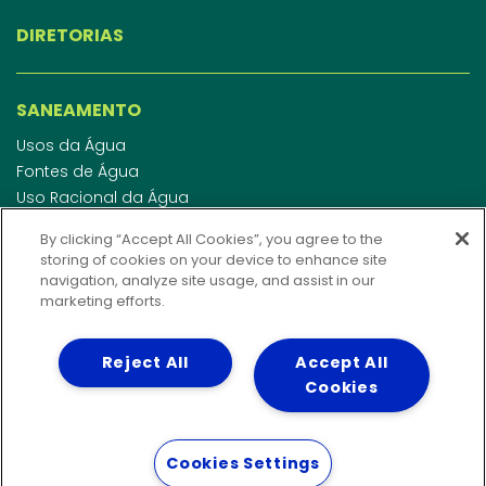
DIRETORIAS
SANEAMENTO
Usos da Água
Fontes de Água
Uso Racional da Água
Abastecimento de Água
By clicking “Accept All Cookies”, you agree to the
Esgotamento Sanitário
storing of cookies on your device to enhance site
Regulamento de Água e Esgoto
navigation, analyze site usage, and assist in our
Indicadores de qualidade da água
marketing efforts.
Reject All
Accept All
INVESTIDORES
Cookies
WEBMAIL
Cookies Settings