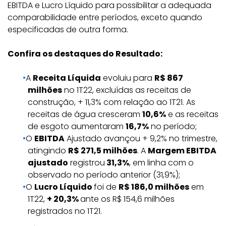
EBITDA e Lucro Líquido para possibilitar a adequada
comparabilidade entre períodos, exceto quando
especificadas de outra forma.
Confira os destaques do Resultado:
A
Receita Líquida
evoluiu para
R$ 867
milhões
no 1T22, excluídas as receitas de
construção, + 11,3% com relação ao 1T21. As
receitas de água cresceram
10,6%
e as receitas
de esgoto aumentaram
16,7%
no período;
O
EBITDA
Ajustado avançou + 9,2% no trimestre,
atingindo
R$ 271,5 milhões
. A
Margem EBITDA
ajustado
registrou
31,3%
, em linha com o
observado no período anterior (31,9%);
O
Lucro Líquido
foi de
R$ 186,0 milhões
em
1T22,
+ 20,3%
ante os R$ 154,6 milhões
registrados no 1T21.