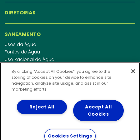
DIRETORIAS
SANEAMENTO
Usos da Água
Fontes de Água
Uso Racional da Água
Abastecimento de Água
By clicking “Accept All Cookies”, you agree to the
Esgotamento Sanitário
storing of cookies on your device to enhance site
Regulamento de Água e Esgoto
navigation, analyze site usage, and assist in our
Indicadores de qualidade da água
marketing efforts.
Reject All
Accept All
INVESTIDORES
Cookies
WEBMAIL
Cookies Settings