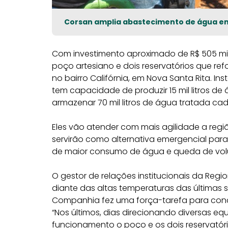
Corsan amplia abastecimento de água em 
Com investimento aproximado de R$ 505 mil,
poço artesiano e dois reservatórios que re
no bairro Califórnia, em Nova Santa Rita. Ins
tem capacidade de produzir 15 mil litros de
armazenar 70 mil litros de água tratada ca
Eles vão atender com mais agilidade a regiã
servirão como alternativa emergencial par
de maior consumo de água e queda de volu
O gestor de relações institucionais da Regio
diante das altas temperaturas das última
Companhia fez uma força-tarefa para concl
“Nos últimos, dias direcionando diversas e
funcionamento o poço e os dois reservatór