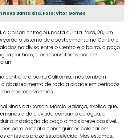
Nova Santa Rita. Foto: Vitor Gomes
 a Corsan entregou, nesta quinta-feira, 20, um
forçarão o sistema de abastecimento no Centro e
talados na divisa entre o Centro e o bairro, o poço
 água por hora, e os reservatórios podem
da um.
o central e o bairro Califórnia, mas também
a o abastecimento de toda a cidade em períodos
me nos reservatórios.
nal Sinos da Corsan, Márcio Galarça, explica que,
s semanas e do elevado consumo de água, a
uir a instalação do poço o mais breve possível.
quipes para o local e conseguimos colocar em
ios antes do prazo estabelecido. Mas estamos,