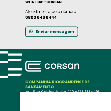
WHATSAPP CORSAN
Atendimento pelo número
0800 646 6444
Enviar mensagem
COMPANHIA RIOGRANDENSE DE
SANEAMENTO
Rua Caldas Junior, 120 – 17º, 18º e 19º
andares
Porto Alegre – RS
90018-900
Ver no Mapa