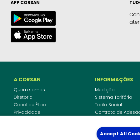
APP CORSAN
TUD
Con
ate
A CORSAN
INFORMAÇÕES
Quem somos
Medição
Diretoria
Sistema Tarifário
Canal de Ética
Tarifa Social
Privacidade
Contrato de Adesã
Compliance
Área do Empreende
Ouvidoria
Agências Regulado
Accept All Coo
Cobrança pela Disp