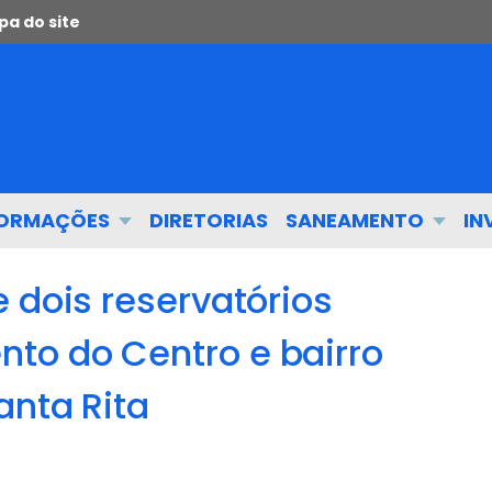
a do site
FORMAÇÕES
DIRETORIAS
SANEAMENTO
IN
 dois reservatórios
to do Centro e bairro
anta Rita