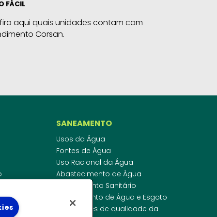
O FÁCIL
fira aqui quais unidades contam com
ndimento Corsan.
SANEAMENTO
Usos da Água
Fontes de Água
Uso Racional da Água
o
Abastecimento de Água
dor
Esgotamento Sanitário
ras
Regulamento de Água e Esgoto
kies
onibilidade
Indicadores de qualidade da