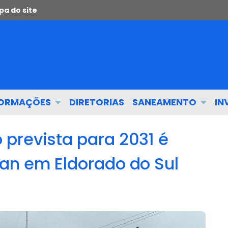
a do site
FORMAÇÕES
DIRETORIAS
SANEAMENTO
IN
prevista para 2031 é
an em Eldorado do Sul