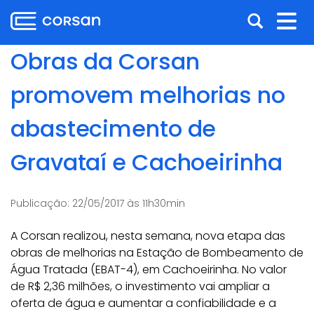
Ir
Pular
Abrir
Alt
para
para
o
o
a
nav
Obras da Corsan
conteúdo
conteúdo
busca
Ir
promovem melhorias no
para
o
abastecimento de
menu
Ir
Gravataí e Cachoeirinha
para
a
busca
Publicação:
22/05/2017 às 11h30min
A Corsan realizou, nesta semana, nova etapa das
obras de melhorias na Estação de Bombeamento de
Água Tratada (EBAT-4), em Cachoeirinha. No valor
de R$ 2,36 milhões, o investimento vai ampliar a
oferta de água e aumentar a confiabilidade e a