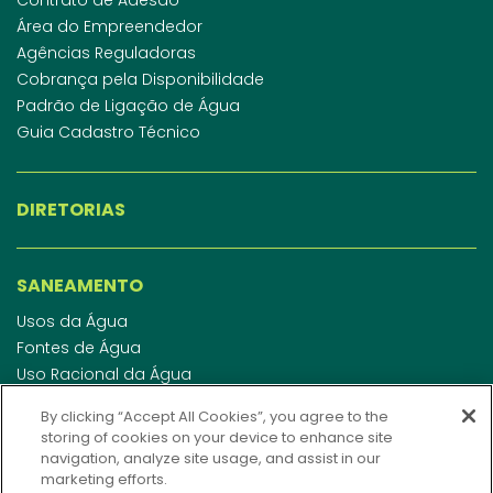
Área do Empreendedor
Agências Reguladoras
Cobrança pela Disponibilidade
Padrão de Ligação de Água
Guia Cadastro Técnico
DIRETORIAS
SANEAMENTO
Usos da Água
Fontes de Água
Uso Racional da Água
Abastecimento de Água
By clicking “Accept All Cookies”, you agree to the
Esgotamento Sanitário
storing of cookies on your device to enhance site
Regulamento de Água e Esgoto
navigation, analyze site usage, and assist in our
Indicadores de qualidade da água
marketing efforts.