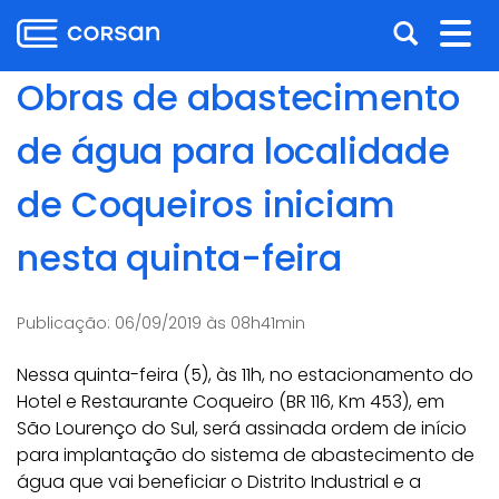
Ir
Pular
Abrir
Alt
para
para
o
o
a
nav
Obras de abastecimento
conteúdo
conteúdo
busca
Ir
de água para localidade
para
o
de Coqueiros iniciam
menu
Ir
nesta quinta-feira
para
a
busca
Publicação:
06/09/2019 às 08h41min
Nessa quinta-feira (5), às 11h, no estacionamento do
Hotel e Restaurante Coqueiro (BR 116, Km 453), em
São Lourenço do Sul, será assinada ordem de início
para implantação do sistema de abastecimento de
água que vai beneficiar o Distrito Industrial e a