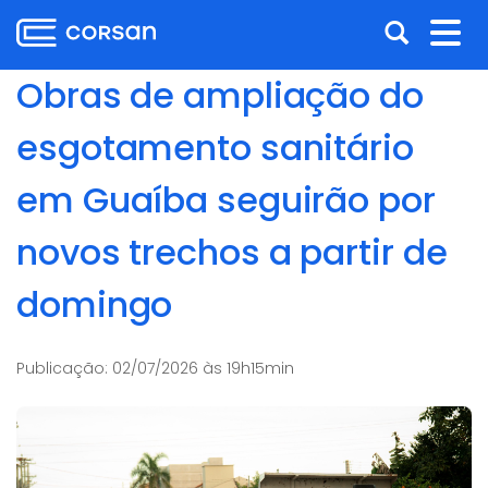
Ir
Pular
Abrir
Alt
para
para
o
o
a
nav
Obras de ampliação do
conteúdo
conteúdo
busca
Ir
esgotamento sanitário
para
o
em Guaíba seguirão por
menu
Ir
novos trechos a partir de
para
a
domingo
busca
Publicação:
02/07/2026 às 19h15min