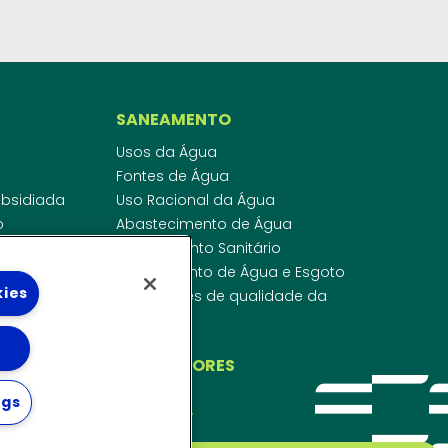
SANEAMENTO
Usos da Água
Fontes de Água
Subsidiada
Uso Racional da Água
o
Abastecimento de Água
dor
Esgotamento Sanitário
ras
Regulamento de Água e Esgoto
kies
onibilidade
Indicadores de qualidade da
 de Água
água
ico
INVESTIDORES
ngs
WEBMAIL