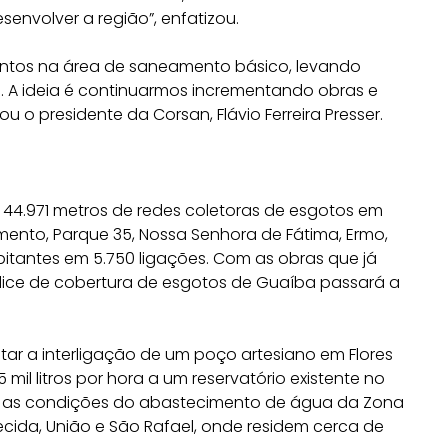
senvolver a região”, enfatizou.
entos na área de saneamento básico, levando
do. A ideia é continuarmos incrementando obras e
 o presidente da Corsan, Flávio Ferreira Presser.
 44.971 metros de redes coletoras de esgotos em
mento, Parque 35, Nossa Senhora de Fátima, Ermo,
abitantes em 5.750 ligações. Com as obras que já
ndice de cobertura de esgotos de Guaíba passará a
tar a interligação de um poço artesiano em Flores
il litros por hora a um reservatório existente no
ar as condições do abastecimento de água da Zona
ecida, União e São Rafael, onde residem cerca de