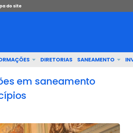
a do site
FORMAÇÕES
DIRETORIAS
SANEAMENTO
IN
lhões em saneamento
cípios