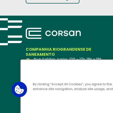
COMPANHIA RIOGRANDENSE DE
SANEAMENTO
Rua Caldas Junior, 120 – 17º, 18º e 19º
andares
Porto Alegre – RS
90018-900
Ver no Mapa
By clicking “Accept All Cookies”, you agree to the
enhance site navigation, analyze site usage, and a
CORSAN 24H
0800 646 6444