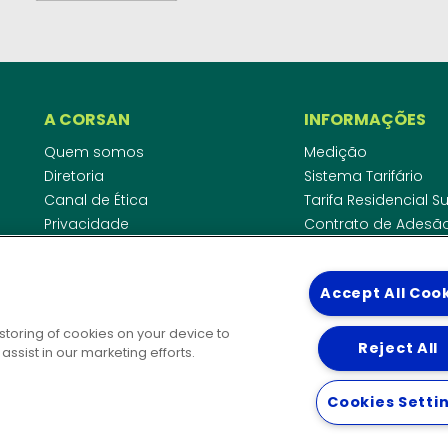
A CORSAN
INFORMAÇÕES
Quem somos
Medição
Diretoria
Sistema Tarifário
Canal de Ética
Tarifa Residencial 
Privacidade
Contrato de Adesã
Compliance
Área do Empreende
Ouvidoria
Agências Regulado
Accept All Coo
Cobrança pela Disp
COMUNICAÇÃO
Padrão de Ligação
 storing of cookies on your device to
Guia Cadastro Técn
Reject All
Notícias
ssist in our marketing efforts.
Publicações
DIRETORIAS
Solicitação de patrocínio
Cookies Setti