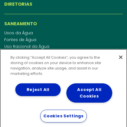
DIRETORIAS
SANEAMENTO
Usos da Água
Fontes de Água
Uso Racional da Água
Abastecimento de Água
By clicking “Accept All Cookies”, you agree to the
Esgotamento Sanitário
storing of cookies on your device to enhance site
Regulamento de Água e Esgoto
navigation, analyze site usage, and assist in our
Indicadores de qualidade da água
marketing efforts.
Reject All
Accept All
INVESTIDORES
Cookies
WEBMAIL
Cookies Settings