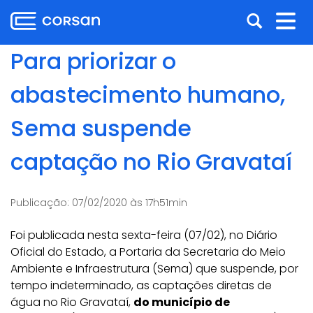
Ir
Pular
Abrir
Alt
para
para
o
o
a
nav
Para priorizar o
conteúdo
conteúdo
busca
Ir
abastecimento humano,
para
o
Sema suspende
menu
Ir
captação no Rio Gravataí
para
a
busca
Publicação:
07/02/2020 às 17h51min
Foi publicada nesta sexta-feira (07/02), no Diário
Oficial do Estado, a Portaria da Secretaria do Meio
Ambiente e Infraestrutura (Sema) que suspende, por
tempo indeterminado, as captações diretas de
água no Rio Gravataí,
do município de