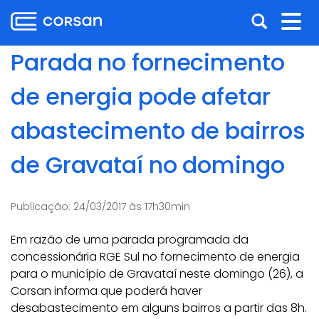
Ir
Pular
Abrir
Alt
para
para
o
o
a
nav
Parada no fornecimento
conteúdo
conteúdo
busca
Ir
de energia pode afetar
para
o
abastecimento de bairros
menu
Ir
de Gravataí no domingo
para
a
busca
Publicação:
24/03/2017 às 17h30min
Em razão de uma parada programada da
concessionária RGE Sul no fornecimento de energia
para o município de Gravataí neste domingo (26), a
Corsan informa que poderá haver
desabastecimento em alguns bairros a partir das 8h.