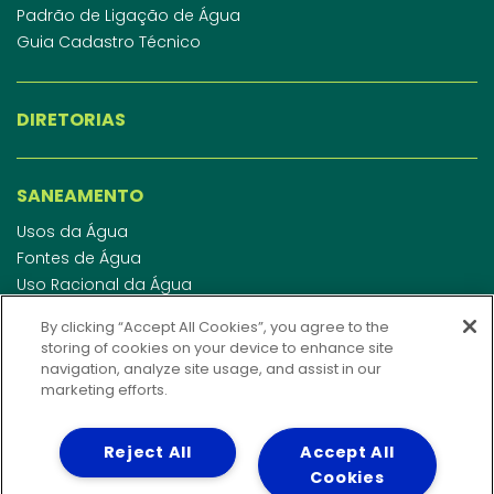
Padrão de Ligação de Água
Guia Cadastro Técnico
DIRETORIAS
SANEAMENTO
Usos da Água
Fontes de Água
Uso Racional da Água
Abastecimento de Água
By clicking “Accept All Cookies”, you agree to the
Esgotamento Sanitário
storing of cookies on your device to enhance site
Regulamento de Água e Esgoto
navigation, analyze site usage, and assist in our
Indicadores de qualidade da água
marketing efforts.
Reject All
Accept All
INVESTIDORES
Cookies