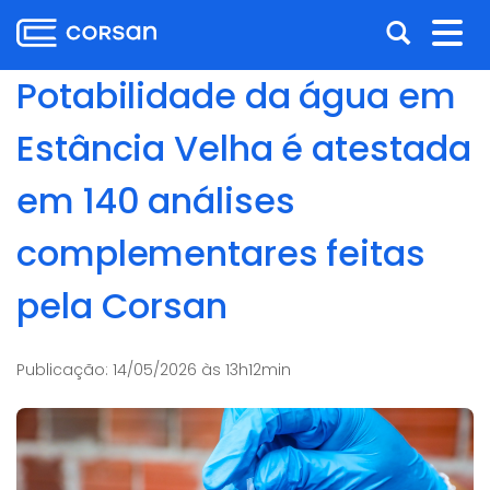
Ir
Pular
Abrir
Alt
para
para
o
o
a
nav
Potabilidade da água em
conteúdo
conteúdo
busca
Ir
Estância Velha é atestada
para
o
em 140 análises
menu
Ir
complementares feitas
para
a
pela Corsan
busca
Publicação:
14/05/2026 às 13h12min