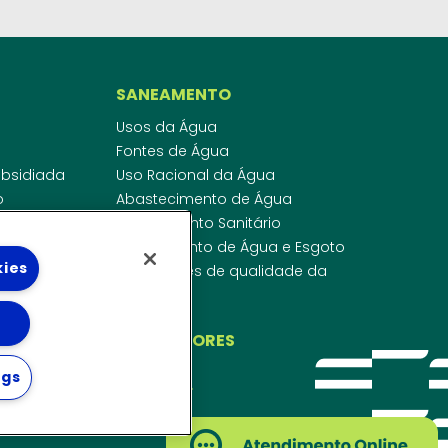
SANEAMENTO
Usos da Água
Fontes de Água
Subsidiada
Uso Racional da Água
o
Abastecimento de Água
dor
Esgotamento Sanitário
ras
Regulamento de Água e Esgoto
kies
onibilidade
Indicadores de qualidade da
 de Água
água
ico
INVESTIDORES
ngs
WEBMAIL