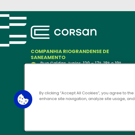
COMPANHIA RIOGRANDENSE DE
SANEAMENTO
Rua Caldas Junior, 120 – 17º, 18º e 19º
andares
Porto Alegre – RS
90018-900
Ver no Mapa
By clicking “Accept All Cookies”, you agree to the
enhance site navigation, analyze site usage, and a
CORSAN 24H
0800 646 6444