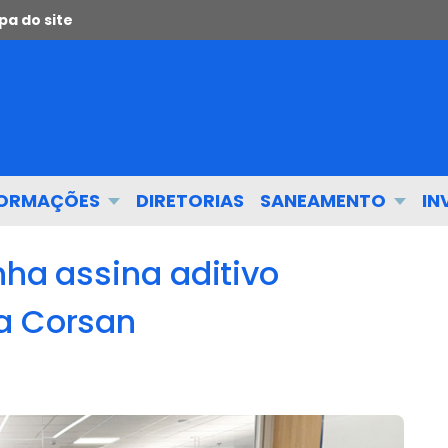
a do site
FORMAÇÕES
DIRETORIAS
SANEAMENTO
IN
nha assina aditivo
a Corsan