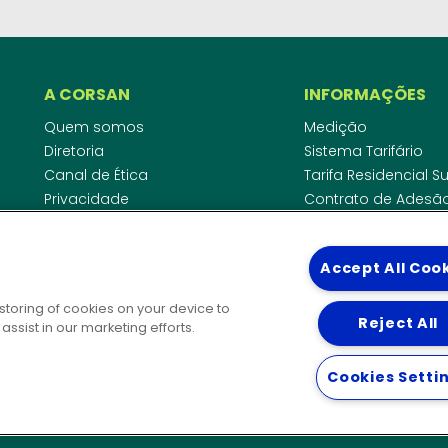
A CORSAN
INFORMAÇÕES
Quem somos
Medição
Diretoria
Sistema Tarifário
Canal de Ética
Tarifa Residencial 
Privacidade
Contrato de Adesã
Compliance
Área do Empreende
Ouvidoria
Agências Regulado
Accept All Coo
Cobrança pela Disp
COMUNICAÇÃO
Padrão de Ligação
 storing of cookies on your device to
Guia Cadastro Técn
Reject All
Notícias
ssist in our marketing efforts.
Publicações
DIRETORIAS
Solicitação de patrocínio
Cookies Setti