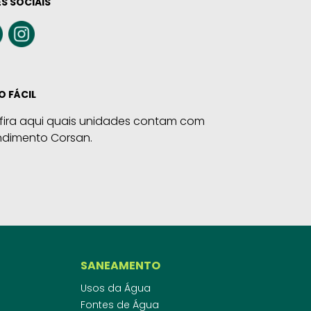
S SOCIAIS
O FÁCIL
fira aqui quais unidades contam com
ndimento Corsan.
SANEAMENTO
Usos da Água
Fontes de Água