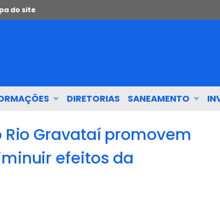
a do site
FORMAÇÕES
DIRETORIAS
SANEAMENTO
IN
do Rio Gravataí promovem
minuir efeitos da