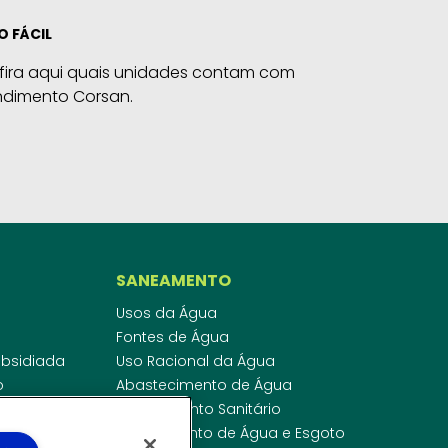
O FÁCIL
fira aqui quais unidades contam com
ndimento Corsan.
SANEAMENTO
Usos da Água
Fontes de Água
Subsidiada
Uso Racional da Água
o
Abastecimento de Água
dor
Esgotamento Sanitário
ras
Regulamento de Água e Esgoto