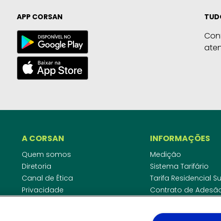
APP CORSAN
TUD
Con
ate
A CORSAN
INFORMAÇÕES
Quem somos
Medição
Diretoria
Sistema Tarifário
Canal de Ética
Tarifa Residencial 
Privacidade
Contrato de Adesã
Compliance
Área do Empreende
Ouvidoria
Agências Regulado