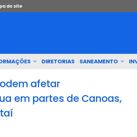
a do site
FORMAÇÕES
DIRETORIAS
SANEAMENTO
IN
podem afetar
ua em partes de Canoas,
taí