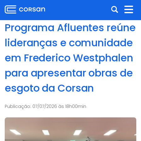
Ir
Pular
Abrir
Alt
para
para
o
o
a
nav
Programa Afluentes reúne
conteúdo
conteúdo
busca
Ir
lideranças e comunidade
para
o
em Frederico Westphalen
menu
Ir
para apresentar obras de
para
a
esgoto da Corsan
busca
Publicação:
07/07/2026 às 18h00min