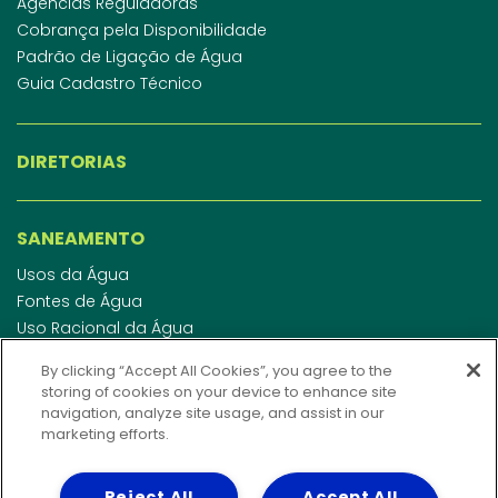
Agências Reguladoras
Cobrança pela Disponibilidade
Padrão de Ligação de Água
Guia Cadastro Técnico
DIRETORIAS
SANEAMENTO
Usos da Água
Fontes de Água
Uso Racional da Água
Abastecimento de Água
By clicking “Accept All Cookies”, you agree to the
Esgotamento Sanitário
storing of cookies on your device to enhance site
Regulamento de Água e Esgoto
navigation, analyze site usage, and assist in our
Indicadores de qualidade da água
marketing efforts.
Reject All
Accept All