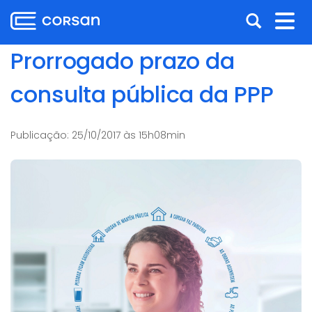
Ir
Pular
Abrir
Alt
para
para
o
o
a
nav
Prorrogado prazo da
conteúdo
conteúdo
busca
Ir
consulta pública da PPP
para
o
menu
Publicação:
25/10/2017 às 15h08min
Ir
para
a
busca