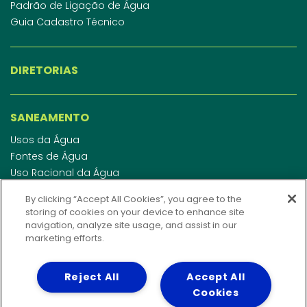
Padrão de Ligação de Água
Guia Cadastro Técnico
DIRETORIAS
SANEAMENTO
Usos da Água
Fontes de Água
Uso Racional da Água
Abastecimento de Água
By clicking “Accept All Cookies”, you agree to the
Esgotamento Sanitário
storing of cookies on your device to enhance site
Regulamento de Água e Esgoto
navigation, analyze site usage, and assist in our
Indicadores de qualidade da água
marketing efforts.
Reject All
Accept All
INVESTIDORES
Cookies