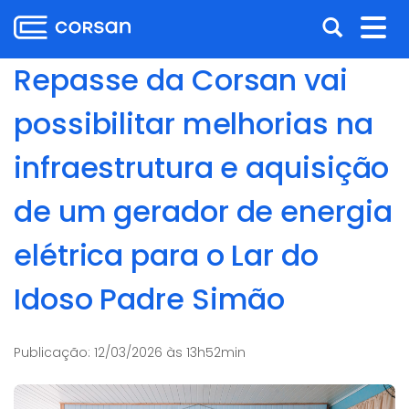
Ir
Pular
Abrir
Alt
para
para
o
o
a
nav
Repasse da Corsan vai
conteúdo
conteúdo
busca
Ir
possibilitar melhorias na
para
o
infraestrutura e aquisição
menu
Ir
de um gerador de energia
para
a
elétrica para o Lar do
busca
Idoso Padre Simão
Publicação:
12/03/2026 às 13h52min