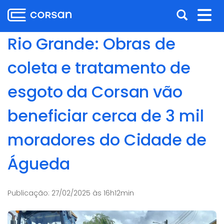
Ir
Pular
Abrir
Alt
para
para
o
o
a
nav
Rio Grande: Obras de
conteúdo
conteúdo
busca
Ir
coleta e tratamento de
para
o
esgoto da Corsan vão
menu
Ir
beneficiar cerca de 3 mil
para
a
moradores do Cidade de
busca
Águeda
Publicação:
27/02/2025 às 16h12min