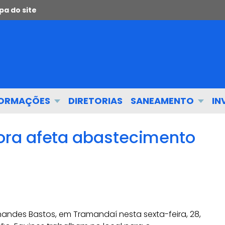
a do site
FORMAÇÕES
DIRETORIAS
SANEAMENTO
IN
ra afeta abastecimento
ndes Bastos, em Tramandaí nesta sexta-feira, 28,