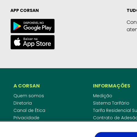
APP CORSAN
TUD
Con
ate
A CORSAN
INFORMAÇÕES
Quem somos
Medição
Diretoria
Sistema Tarifário
Canal de Ética
Tarifa Residencial 
Privacidade
Contrato de Adesã
Compliance
Área do Empreende
Ouvidoria
Agências Regulado