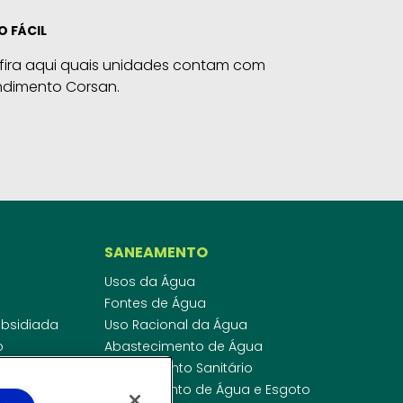
O FÁCIL
fira aqui quais unidades contam com
ndimento Corsan.
SANEAMENTO
Usos da Água
Fontes de Água
Subsidiada
Uso Racional da Água
o
Abastecimento de Água
dor
Esgotamento Sanitário
ras
Regulamento de Água e Esgoto