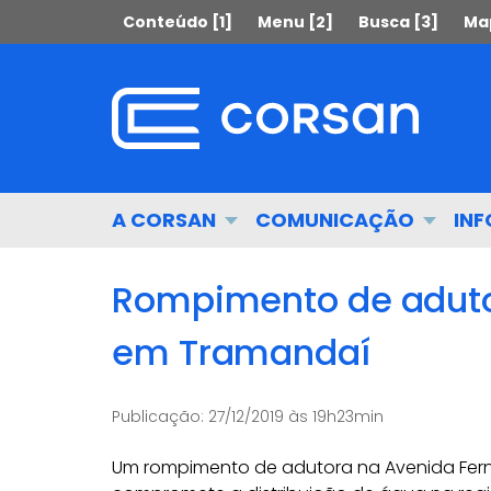
Ir
Pular
Conteúdo [1]
Menu [2]
Busca [3]
Map
para
para
o
o
conteúdo
conteúdo
Ir
para
o
menu
Início
A CORSAN
COMUNICAÇÃO
IN
Ir
do
para
menu
a
Rompimento de aduto
busca
em Tramandaí
Publicação:
27/12/2019 às 19h23min
Um rompimento de adutora na Avenida Ferna