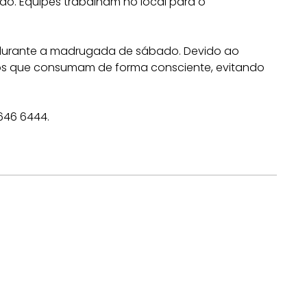
ão. Equipes trabalham no local para o
 durante a madrugada de sábado. Devido ao
rios que consumam de forma consciente, evitando
646 6444.