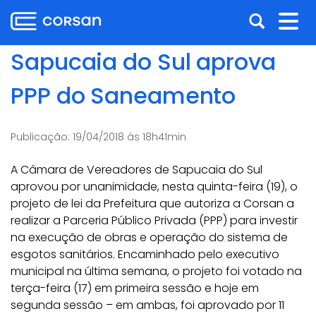
Ir
Pular
Abrir
Alt
para
para
o
o
a
nav
Sapucaia do Sul aprova
conteúdo
conteúdo
busca
Ir
PPP do Saneamento
para
o
menu
Publicação:
19/04/2018 às 18h41min
Ir
para
A Câmara de Vereadores de Sapucaia do Sul
a
aprovou por unanimidade, nesta quinta-feira (19), o
busca
projeto de lei da Prefeitura que autoriza a Corsan a
realizar a Parceria Público Privada (PPP) para investir
na execução de obras e operação do sistema de
esgotos sanitários. Encaminhado pelo executivo
municipal na última semana, o projeto foi votado na
terça-feira (17) em primeira sessão e hoje em
segunda sessão – em ambas, foi aprovado por 11