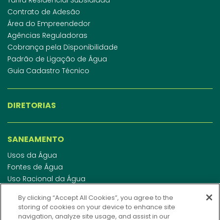
Contrato de Adesão
Área do Empreendedor
Agências Reguladoras
Cobrança pela Disponibilidade
Padrão de Ligação de Água
Guia Cadastro Técnico
DIRETORIAS
SANEAMENTO
Usos da Água
Fontes de Água
Uso Racional da Água
Abastecimento de Água
By clicking “Accept All Cookies”, you agree to the
Esgotamento Sanitário
storing of cookies on your device to enhance site
Regulamento de Água e Esgoto
navigation, analyze site usage, and assist in our