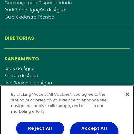
Cobrança pela Disponibilidade
Padrão de Ligação de Água
Guia Cadastro Técnico
DIRETORIAS
SANEAMENTO
Usos da Água
Fontes de Água
Uso Racional da Água
Abastecimento de Água
By clicking “Accept All Cookies”, you agree to the
Esgotamento Sanitário
storing of cookies on your device to enhance site
Regulamento de Água e Esgoto
navigation, analyze site usage, and assist in our
Indicadores de qualidade da água
marketing efforts.
Reject All
Accept All
INVESTIDORES