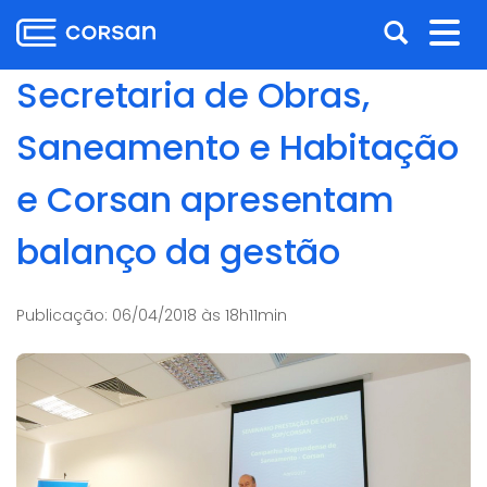
Ir
Pular
Abrir
Alt
para
para
o
o
a
nav
Secretaria de Obras,
conteúdo
conteúdo
busca
Ir
Saneamento e Habitação
para
o
e Corsan apresentam
menu
Ir
balanço da gestão
para
a
busca
Publicação:
06/04/2018 às 18h11min