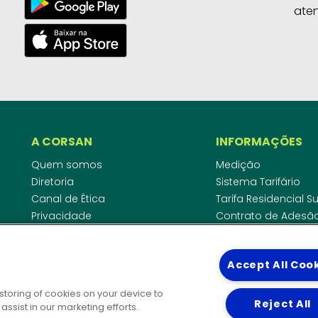
ate
A CORSAN
INFORMAÇÕES
Quem somos
Medição
Diretoria
Sistema Tarifário
Canal de Ética
Tarifa Residencial 
Privacidade
Contrato de Adesã
Compliance
Área do Empreende
Ouvidoria
Agências Regulado
Accept All Coo
Cobrança pela Disp
COMUNICAÇÃO
Padrão de Ligação
 storing of cookies on your device to
Guia Cadastro Técn
Reject All
Notícias
ssist in our marketing efforts.