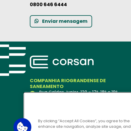
0800 646 6444
Enviar mensagem
COMPANHIA RIOGRANDENSE DE
SANEAMENTO
Rua Caldas Junior, 120 – 17º, 18º e 19º
andares
Porto Alegre – RS
90018-900
Ver no Mapa
By clicking “Accept All Cookies”, you agree to the
enhance site navigation, analyze site usage, and a
CORSAN 24H