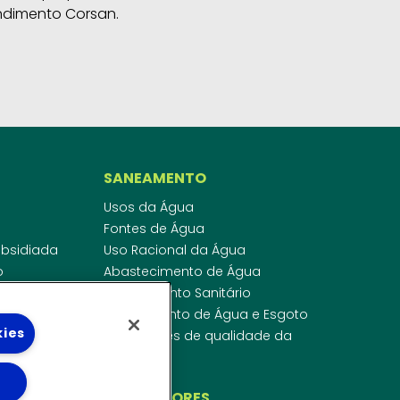
ndimento Corsan.
SANEAMENTO
Usos da Água
Fontes de Água
Subsidiada
Uso Racional da Água
o
Abastecimento de Água
dor
Esgotamento Sanitário
ras
Regulamento de Água e Esgoto
kies
onibilidade
Indicadores de qualidade da
 de Água
água
ico
INVESTIDORES