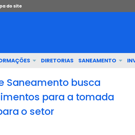
a do site
FORMAÇÕES
DIRETORIAS
SANEAMENTO
IN
 de Saneamento busca
dimentos para a tomada
para o setor