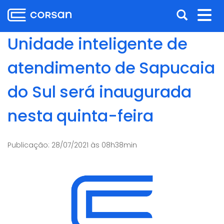
Ir
Pular
Abrir
Alt
para
para
o
o
a
nav
Unidade inteligente de
conteúdo
conteúdo
busca
Ir
atendimento de Sapucaia
para
o
do Sul será inaugurada
menu
Ir
nesta quinta-feira
para
a
busca
Publicação:
28/07/2021 às 08h38min