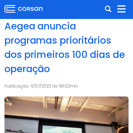
Ir
Pular
Abrir
Alt
para
para
o
o
a
nav
Aegea anuncia
conteúdo
conteúdo
busca
Ir
programas prioritários
para
o
dos primeiros 100 dias de
menu
Ir
operação
para
a
busca
Publicação:
11/07/2023 às 19h22min