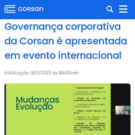
Ir
Pular
Abrir
Alt
para
para
o
o
a
nav
Governança corporativa
conteúdo
conteúdo
busca
Ir
da Corsan é apresentada
para
o
em evento internacional
menu
Ir
para
Publicação:
18/11/2022 às 19h03min
a
busca