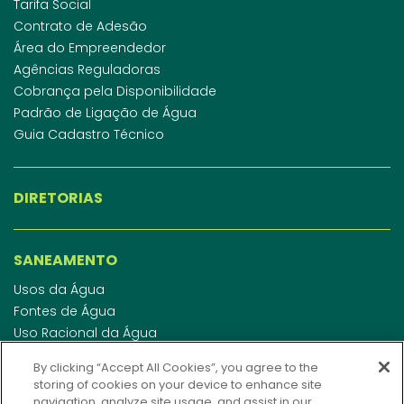
Tarifa Social
Contrato de Adesão
Área do Empreendedor
Agências Reguladoras
Cobrança pela Disponibilidade
Padrão de Ligação de Água
Guia Cadastro Técnico
DIRETORIAS
SANEAMENTO
Usos da Água
Fontes de Água
Uso Racional da Água
Abastecimento de Água
By clicking “Accept All Cookies”, you agree to the
Esgotamento Sanitário
storing of cookies on your device to enhance site
Regulamento de Água e Esgoto
navigation, analyze site usage, and assist in our