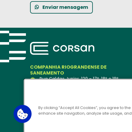
Enviar mensagem
COMPANHIA RIOGRANDENSE DE
SANEAMENTO
Rua Caldas Junior, 120 – 17º, 18º e 19º
andares
Porto Alegre – RS
90018-900
Ver no Mapa
By clicking “Accept All Cookies”, you agree to the
enhance site navigation, analyze site usage, and a
CORSAN 24H
0800 646 6444