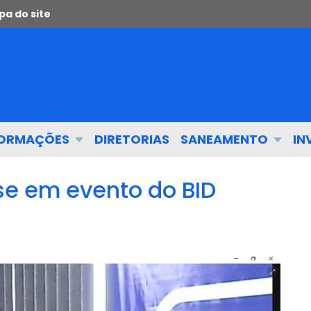
a do site
FORMAÇÕES
DIRETORIAS
SANEAMENTO
IN
e em evento do BID