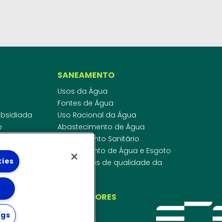
SANEAMENTO
Usos da Água
Fontes de Água
Subsidiada
Uso Racional da Água
o
Abastecimento de Água
dor
Esgotamento Sanitário
ras
Regulamento de Água e Esgoto
kies
onibilidade
Indicadores de qualidade da
 de Água
água
ico
INVESTIDORES
ngs
WEBMAIL