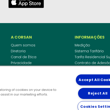
A CORSAN
INFORMAÇÕES
Quem somos
Medição
Diretoria
Sistema Tarifário
Canal de Ética
Tarifa Residencial 
Privacidade
Contrato de Adesã
Compliance
Área do Empreende
Ouvidoria
Agências Regulado
Accept All Coo
Cobrança pela Disp
COMUNICAÇÃO
Padrão de Ligação
 storing of cookies on your device to
Guia Cadastro Técn
Reject All
Notícias
ssist in our marketing efforts.
Publicações
DIRETORIAS
Solicitação de patrocínio
Cookies Setti