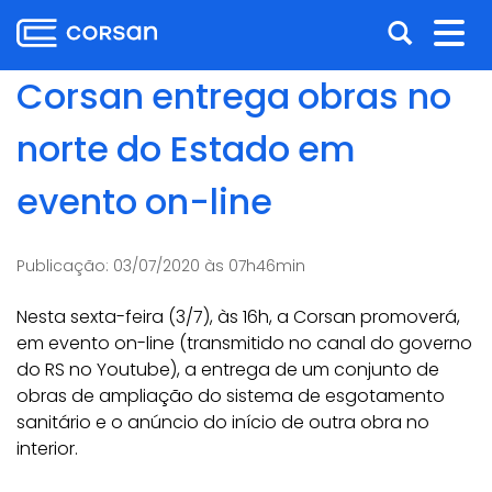
Ir
Pular
Abrir
Alt
para
para
o
o
a
nav
Corsan entrega obras no
conteúdo
conteúdo
busca
Ir
norte do Estado em
para
o
evento on-line
menu
Ir
para
Publicação:
03/07/2020 às 07h46min
a
busca
Nesta sexta-feira (3/7), às 16h, a Corsan promoverá,
em evento on-line (transmitido no canal do governo
do RS no Youtube), a entrega de um conjunto de
obras de ampliação do sistema de esgotamento
sanitário e o anúncio do início de outra obra no
interior.