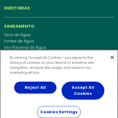
DIRETORIAS
SANEAMENTO
Usos da Água
Fontes de Água
Uso Racional da Água
Abastecimento de Água
By clicking “Accept All Cookies”, you agree to the
Esgotamento Sanitário
storing of cookies on your device to enhance site
Regulamento de Água e Esgoto
navigation, analyze site usage, and assist in our
Indicadores de qualidade da água
marketing efforts.
Reject All
Accept All
INVESTIDORES
Cookies
WEBMAIL
Cookies Settings