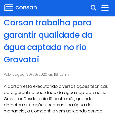
Ir
Pular
Abrir
Alt
para
para
o
o
a
nav
Corsan trabalha para
conteúdo
conteúdo
busca
Ir
garantir qualidade da
para
o
água captada no rio
menu
Ir
Gravataí
para
a
busca
Publicação:
30/06/2020 às 19h23min
A Corsan está executando diversas ações técnicas
para garantir a qualidade da água captada no rio
Gravataí. Desde o dia 19 deste mês, quando
detectou alterações incomuns na água do
manancial, a Companhia vem aplicando carvão