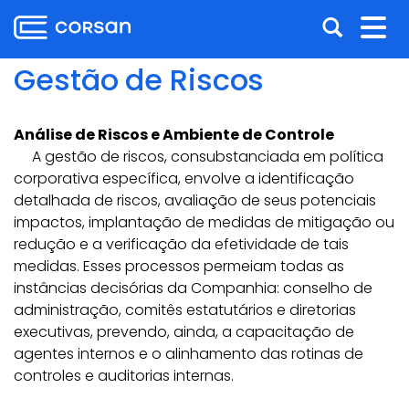
Ir
Pular
Abrir
Alt
para
para
o
o
a
nav
Gestão de Riscos
conteúdo
conteúdo
busca
Ir
para
Análise de Riscos e Ambiente de Controle
o
A gestão de riscos, consubstanciada em política
menu
corporativa específica, envolve a identificação
Ir
detalhada de riscos, avaliação de seus potenciais
para
impactos, implantação de medidas de mitigação ou
a
redução e a verificação da efetividade de tais
busca
medidas. Esses processos permeiam todas as
instâncias decisórias da Companhia: conselho de
administração, comitês estatutários e diretorias
executivas, prevendo, ainda, a capacitação de
agentes internos e o alinhamento das rotinas de
controles e auditorias internas.