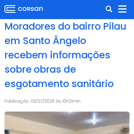
Ir
Pular
Abrir
Alt
para
para
o
o
a
nav
Moradores do bairro Pilau
conteúdo
conteúdo
busca
Ir
em Santo Ângelo
para
o
recebem informações
menu
Ir
sobre obras de
para
a
esgotamento sanitário
busca
Publicação:
03/07/2026 às 10h21min